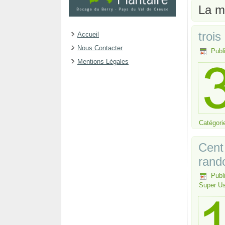
La m
troi
Accueil
Nous Contacter
Publ
Mentions Légales
Catégori
Cent
rand
Publ
Super Us