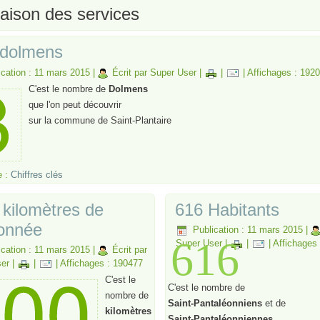
aison des services
s dolmens
ication : 11 mars 2015
|
Écrit par Super User
|
|
|
Affichages : 192
C'est le nombre de
Dolmens
que l'on peut découvrir
sur la commune de Saint-Plantaire
e :
Chiffres clés
 kilomètres de
616 Habitants
onnée
Publication : 11 mars 2015
|
616
Super User
|
|
|
Affichages
ication : 11 mars 2015
|
Écrit par
er
|
|
|
Affichages : 190477
C'est le
C'est le nombre de
nombre de
Saint-Pantaléonniens
et de
kilomètres
Saint-Pantaléonniennes
.