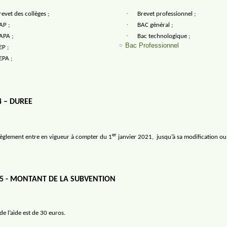
·
revet des collèges ;
Brevet professionnel ;
·
AP ;
BAC général ;
·
APA ;
Bac technologique ;
Bac Professionnel
EP ;
EPA ;
4 – DUREE
er
règlement entre en vigueur à compter du 1
janvier 2021,
jusqu’à sa modification ou
 5 - MONTANT DE LA SUBVENTION
e l’aide est de 30 euros.