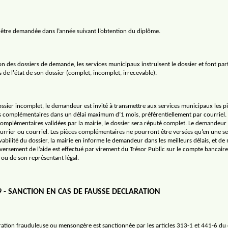
a être demandée dans l’année suivant l’obtention du diplôme.
n des dossiers de demande, les services municipaux instruisent le dossier et font par
de l'état de son dossier (complet, incomplet, irrecevable).
ossier incomplet, le demandeur est invité à transmettre aux services municipaux les p
ves complémentaires dans un délai maximum d’1 mois, préférentiellement par courriel.
complémentaires validées par la mairie, le dossier sera réputé complet. Le demandeur
ourrier ou courriel. Les pièces complémentaires ne pourront être versées qu’en une seu
vabilité du dossier, la mairie en informe le demandeur dans les meilleurs délais, et de
 versement de l’aide est effectué par virement du Trésor Public sur le compte bancair
 ou de son représentant légal.
9 - SANCTION EN CAS DE FAUSSE DECLARATION
ration frauduleuse ou mensongère est sanctionnée par les articles 313-1 et 441-6 du