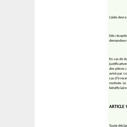
L’aide devr
Dès réceptio
demandeurs 
En cas de d
justificati
des pièces 
avisé par c
cas d’irrece
motivée. Le
bénéficiaire
ARTICLE 
Toute décla