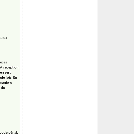
t aux
ièces
 A réception
 en sera
le fois. En
 manière
e du
 code pénal.