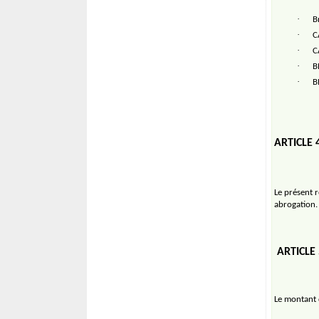
·
B
·
C
·
C
·
B
·
B
ARTICLE 
Le présent 
abrogation.
ARTICLE
Le montant d