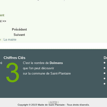
ent
t >>
Précédent
Suivant
e :
La mairie
Chiffres Clés
De
ré
C'est le nombre de
Dolmens
que l'on peut découvrir
sur la commune de Saint-Plantaire
|
ACFDI
|
Copyright © 2015 Mairie de Saint Plantaire - Tous droits réservés.