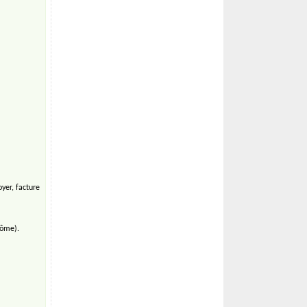
yer, facture
lôme).