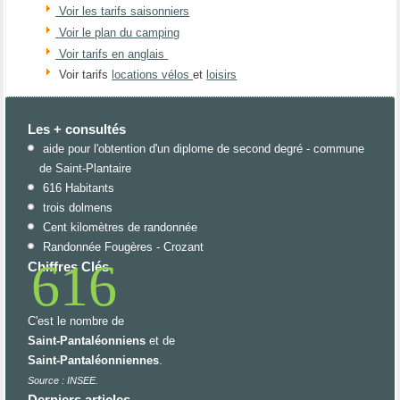
Voir les tarifs saisonniers
Voir le plan du camping
Voir tarifs en anglais
Voir tarifs
locations vélos
et
loisirs
Les + consultés
aide pour l'obtention d'un diplome de second degré - commune
de Saint-Plantaire
616 Habitants
trois dolmens
Cent kilomètres de randonnée
Randonnée Fougères - Crozant
616
Chiffres Clés
C'est le nombre de
Saint-Pantaléonniens
et de
Saint-Pantaléonniennes
.
Source : INSEE.
Derniers articles