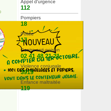
Appel d'urgence
112
0
Pompiers
18
Police
17
Centre anti-poison
02 41 48 21 21
Violence conjugale
3919
Enfance maltraitée
119