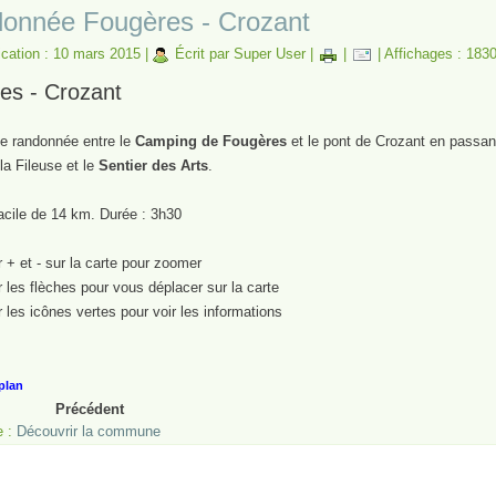
onnée Fougères - Crozant
ication : 10 mars 2015
|
Écrit par Super User
|
|
|
Affichages : 183
es - Crozant
e randonnée entre le
Camping de Fougères
et le pont de Crozant en passant
la Fileuse et le
Sentier des Arts
.
acile de 14 km. Durée : 3h30
 + et - sur la carte pour zoomer
 les flèches pour vous déplacer sur la carte
 les icônes vertes pour voir les informations
plan
Précédent
e :
Découvrir la commune