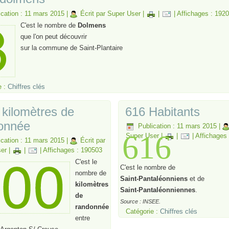
ication : 11 mars 2015
|
Écrit par Super User
|
|
|
Affichages : 192
C'est le nombre de
Dolmens
que l'on peut découvrir
sur la commune de Saint-Plantaire
e :
Chiffres clés
 kilomètres de
616 Habitants
onnée
Publication : 11 mars 2015
|
616
Super User
|
|
|
Affichages
ication : 11 mars 2015
|
Écrit par
er
|
|
|
Affichages : 190503
C'est le
C'est le nombre de
nombre de
Saint-Pantaléonniens
et de
kilomètres
Saint-Pantaléonniennes
.
de
Source : INSEE.
randonnée
Catégorie :
Chiffres clés
entre