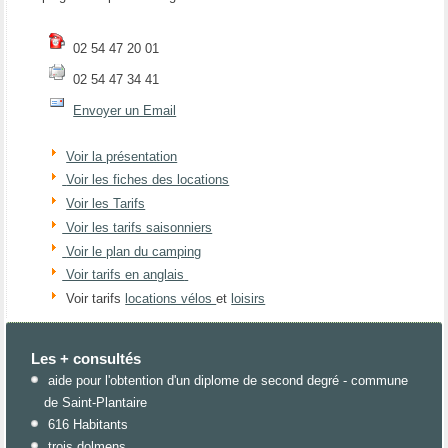
02 54 47 20 01
02 54 47 34 41
Envoyer un Email
Voir la présentation
Voir les fiches des locations
Voir les Tarifs
Voir les tarifs saisonniers
Voir le plan du camping
Voir tarifs en anglais
Voir tarifs
locations vélos
et
loisirs
Les + consultés
aide pour l'obtention d'un diplome de second degré - commune
de Saint-Plantaire
616 Habitants
trois dolmens