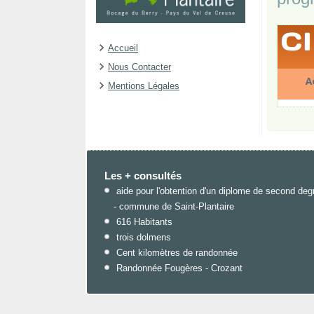
Accueil
Nous Contacter
Mentions Légales
Les + consultés
aide pour l'obtention d'un diplome de second deg
- commune de Saint-Plantaire
616 Habitants
trois dolmens
Cent kilomètres de randonnée
Randonnée Fougères - Crozant