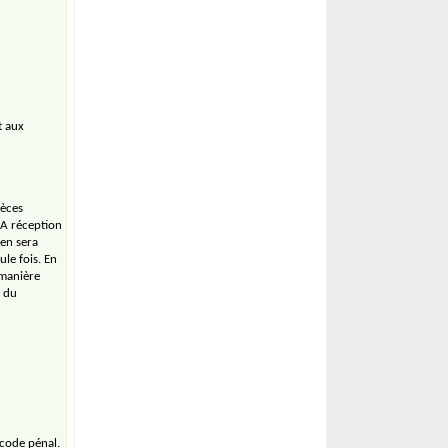
t aux
ièces
 A réception
 en sera
le fois. En
 manière
e du
 code pénal.