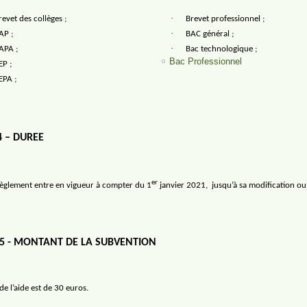
·
revet des collèges ;
Brevet professionnel ;
·
AP ;
BAC général ;
·
APA ;
Bac technologique ;
Bac Professionnel
EP ;
EPA ;
4 – DUREE
er
règlement entre en vigueur à compter du 1
janvier 2021,
jusqu’à sa modification ou
 5 - MONTANT DE LA SUBVENTION
e l’aide est de 30 euros.