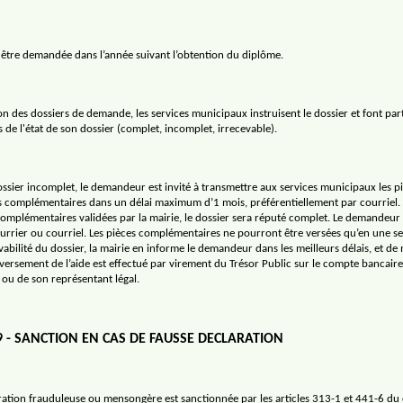
a être demandée dans l’année suivant l’obtention du diplôme.
n des dossiers de demande, les services municipaux instruisent le dossier et font par
de l'état de son dossier (complet, incomplet, irrecevable).
ossier incomplet, le demandeur est invité à transmettre aux services municipaux les p
ves complémentaires dans un délai maximum d’1 mois, préférentiellement par courriel.
complémentaires validées par la mairie, le dossier sera réputé complet. Le demandeur
ourrier ou courriel. Les pièces complémentaires ne pourront être versées qu’en une seu
vabilité du dossier, la mairie en informe le demandeur dans les meilleurs délais, et de
 versement de l’aide est effectué par virement du Trésor Public sur le compte bancair
 ou de son représentant légal.
9 - SANCTION EN CAS DE FAUSSE DECLARATION
ration frauduleuse ou mensongère est sanctionnée par les articles 313-1 et 441-6 du