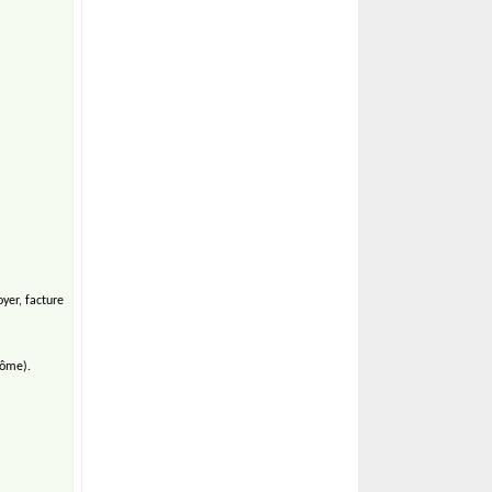
yer, facture
lôme).