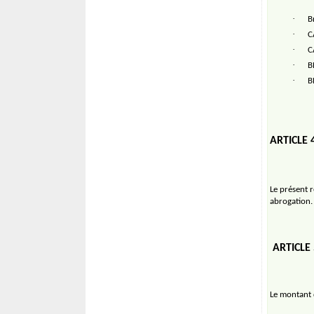
·
B
·
C
·
C
·
B
·
B
ARTICLE 
Le présent 
abrogation.
ARTICLE
Le montant d