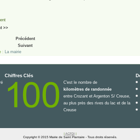
ent
t >>
Précédent
Suivant
e :
La mairie
Chiffres Clés
De
ré
C'est le nombre de
kilomètres de randonnée
entre Crozant et Argenton S/ Creuse,
au plus près des rives du lac et de la
Creuse
|
ACFDI
|
Copyright © 2015 Mairie de Saint Plantaire - Tous droits réservés.