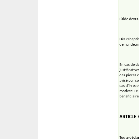
L’aide devr
Dès réceptio
demandeurs 
En cas de d
justificati
des pièces 
avisé par c
cas d’irrece
motivée. Le
bénéficiaire
ARTICLE 
Toute décla