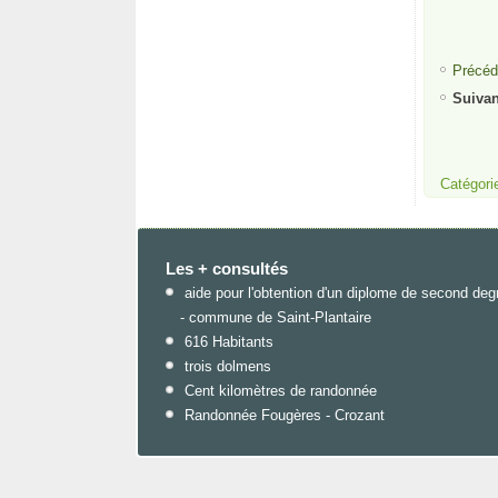
Précéd
Suivan
Catégori
Les + consultés
aide pour l'obtention d'un diplome de second deg
- commune de Saint-Plantaire
616 Habitants
trois dolmens
Cent kilomètres de randonnée
Randonnée Fougères - Crozant