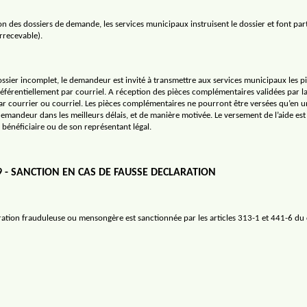
on des dossiers de demande, les services municipaux instruisent le dossier et font pa
rrecevable).
ossier incomplet, le demandeur est invité à transmettre aux services municipaux les 
référentiellement par courriel. A réception des pièces complémentaires validées par l
ar courrier ou courriel. Les pièces complémentaires ne pourront être versées qu’en une 
demandeur dans les meilleurs délais, et de manière motivée. Le versement de l’aide est
 bénéficiaire ou de son représentant légal.
9 - SANCTION EN CAS DE FAUSSE DECLARATION
ration frauduleuse ou mensongère est sanctionnée par les articles 313-1 et 441-6 du