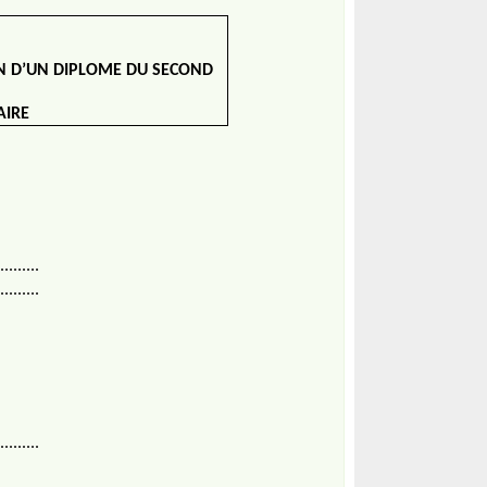
N D’UN DIPLOME DU SECOND
AIRE
.........
.........
.........