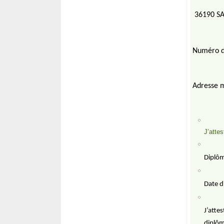
36190 S
Numéro
Adress
J’atte
Diplôme o
Date d’o
J’atte
diplôm