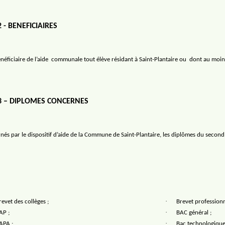
2 - BENEFICIAIRES
néficiaire de l’aide
communale tout élève résidant à Saint-Plantaire ou
dont au moins
 3 – DIPLOMES CONCERNES
nés par le dispositif d’aide de la Commune de Saint-Plantaire, les diplômes du second
·
revet des collèges ;
Brevet professionn
·
AP ;
BAC général ;
·
APA ;
Bac technologique