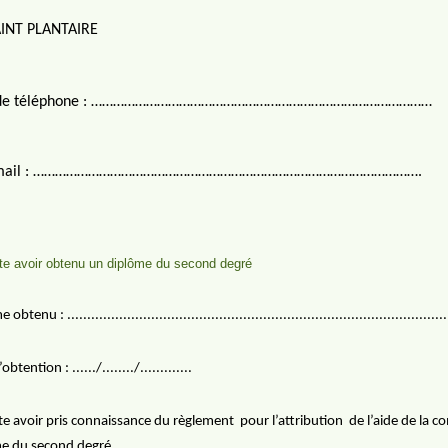
AINT PLANTAIRE
 de téléphone : …………………………………………………………………………………
e mail : …………………………………………………………………………………………….
ste avoir obtenu un diplôme du second degré
btenu : ................................................................................................
btention : ....../......../.............
ste avoir pris connaissance du règlement
pour l’attribution
de l’aide de la 
e du second degré.