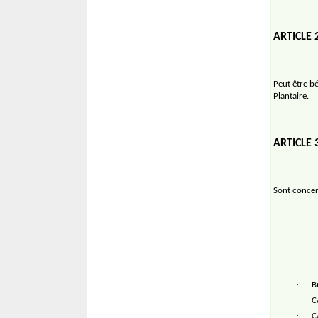
ARTICLE 
Peut être bé
Plantaire.
ARTICLE
Sont concer
·
B
·
C
·
C