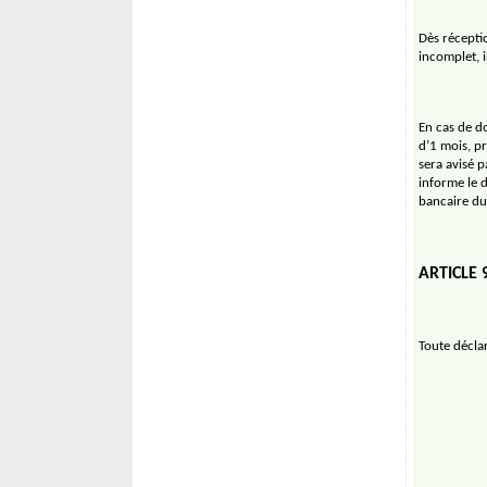
Dès récepti
incomplet, i
En cas de d
d’1 mois, p
sera avisé p
informe le 
bancaire du
ARTICLE 
Toute décla