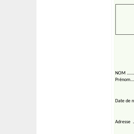
NOM ...........
Prénom........
Date de 
Adresse
.